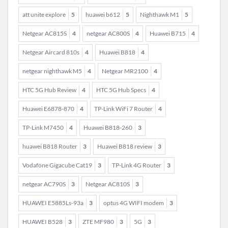
att unite explore
5
huawei b612
5
Nighthawk M1
5
Netgear AC815S
4
netgear AC800S
4
Huawei B715
4
Netgear Aircard 810s
4
Huawei B818
4
netgear nighthawk M5
4
Netgear MR2100
4
HTC 5G Hub Review
4
HTC 5G Hub Specs
4
Huawei E6878-870
4
TP-Link WiFi 7 Router
4
TP-Link M7450
4
Huawei B818-260
3
huawei B818 Router
3
Huawei B818 review
3
Vodafone Gigacube Cat19
3
TP-Link 4G Router
3
netgear AC790S
3
Netgear AC810S
3
HUAWEI E5885Ls-93a
3
optus 4G WIFI modem
3
HUAWEI B528
3
ZTE MF980
3
5G
3