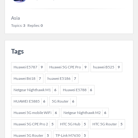
Asia
Topics:
3
Replies:
0
Tags
Huawei E5787
9
Huawei 5G CPE Pro
9
huawei B525
9
Huawei B618
7
huawei E5186
7
Netgear Nighthawk M1
6
Huawei E5788
6
HUAWEI E5885
6
5G Router
6
Huawei 5G mobile WiFi
6
Netgear Nighthawk M2
6
Huawei 5G CPE Pro 2
5
HTC 5G Hub
5
HTC 5G Router
5
Huawei 5G Router
5
TP-Link M7650
5