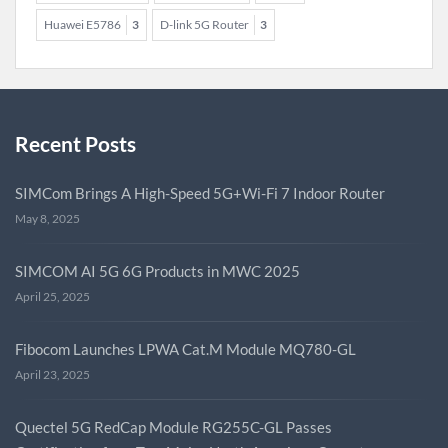
Huawei E5786
3
D-link 5G Router
3
Recent Posts
SIMCom Brings A High-Speed 5G+Wi-Fi 7 Indoor Router
May 8, 2025
SIMCOM AI 5G 6G Products in MWC 2025
April 25, 2025
Fibocom Launches LPWA Cat.M Module MQ780-GL
April 23, 2025
Quectel 5G RedCap Module RG255C-GL Passes