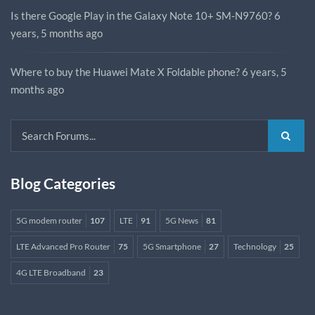
Is there Google Play in the Galaxy Note 10+ SM-N9760?
6
years, 5 months ago
Where to buy the Huawei Mate X Foldable phone?
6 years, 5
months ago
Blog Categories
5G modem router
107
LTE
91
5G News
81
LTE Advanced Pro Router
75
5G Smartphone
27
Technology
25
4G LTE Broadband
23