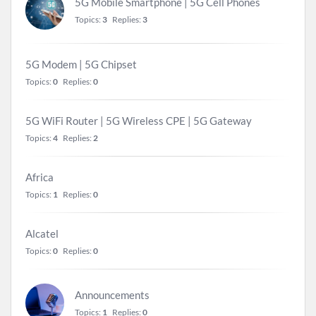
5G Mobile Smartphone | 5G Cell Phones
Topics:
3
Replies:
3
5G Modem | 5G Chipset
Topics:
0
Replies:
0
5G WiFi Router | 5G Wireless CPE | 5G Gateway
Topics:
4
Replies:
2
Africa
Topics:
1
Replies:
0
Alcatel
Topics:
0
Replies:
0
Announcements
Topics:
1
Replies:
0